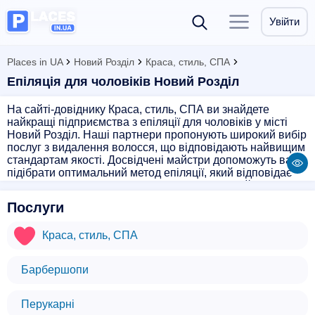
Увійти
Places in UA
Новий Розділ
Краса, стиль, СПА
Епіляція для чоловіків Новий Розділ
На сайті-довіднику Краса, стиль, СПА ви знайдете
найкращі підприємства з епіляції для чоловіків у місті
Новий Розділ. Наші партнери пропонують широкий вибір
послуг з видалення волосся, що відповідають найвищим
стандартам якості. Досвідчені майстри допоможуть вам
підібрати оптимальний метод епіляції, який відповідає
вашим потребам і вимогам. Завдяки професійному
підходу і використанню сучасного обладнання ви
Послуги
отримаєте ефективний і безболісний результат.
Запрошуємо відвідати наші салони краси і насолодитися
Краса, стиль, СПА
бездоганним сервісом, який допоможе вам відчути себе
доглянутим і впевненим у своїй власній шкірі.
Барбершопи
Перукарні