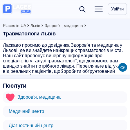
Увійти
Places in UA
Львів
Здоров'я, медицина
Травматологи Львів
Ласкаво просимо до довідника Здоров'я та медицина у
Львові, де ви знайдете найкращих травматологів міста.
Наш сайт пропонує вичерпну інформацію про
спеціалістів у галузі травматології, що допоможе вам
швидко знайти потрібного лікаря. Перегляньте відгуки
від реальних пацієнтів, щоб зробити обґрунтований
вибір. Дізнайтеся про графік роботи, контакти та
місцезнаходження медичних центрів, де надають якісні
Послуги
послуги травматологи. Оберіть професіонала, якому
можна довірити своє здоров'я.
Здоров'я, медицина
Медичний центр
Діагностичний центр