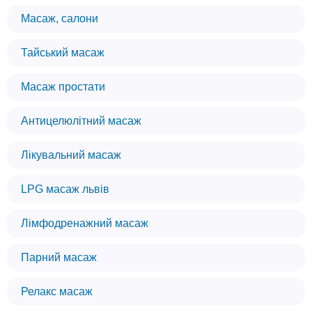
Масаж, салони
Тайський масаж
Масаж простати
Антицелюлітний масаж
Лікувальний масаж
LPG масаж львів
Лімфодренажний масаж
Парний масаж
Релакс масаж