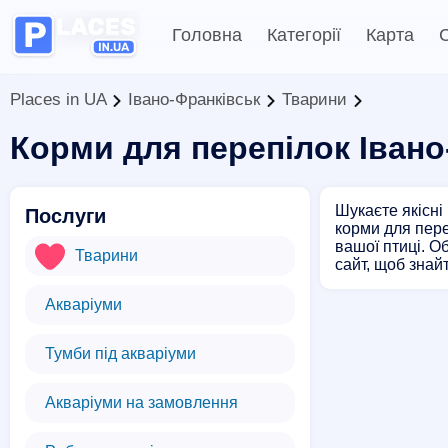
Головна
Категорії
Карта
С
Places in UA
Івано-Франківськ
Тварини
Корми для перепілок Івано
Шукаєте якісні
Послуги
корми для пере
вашої птиці. О
Тварини
сайт, щоб знай
Акваріуми
Тумби під акваріуми
Акваріуми на замовлення