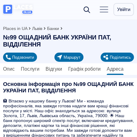
Увійти
Places in UA
Львів
Банки
№99 ОЩАДНИЙ БАНК УКРАЇНИ ПАТ,
ВІДДІЛЕННЯ
Подзвонити
Маршрут
Поділитись
Опис
Послуги
Відгуки
Графік роботи
Адреса
Основна інформація про №99 ОЩАДНИЙ БАНК
УКРАЇНИ ПАТ, ВІДДІЛЕННЯ
🏦 Вітаємо у нашому банку у Львові! Ми - команда
професіоналів, яка завжди готова надати вам кращі фінансові
послуги у місті. Наш офіс знаходиться за адресою: вулиця
Золота, 17, Львів, Львівська область, Україна, 79000. 🌟 Наш
банк пропонує широкий спектр послуг, включаючи кредитування,
депозити, платіжні картки та інші фінансові рішення, які
відповідають вашим потребам. Ми завжди готові допомогти вам
з вирішенням фінансових питань та забезпечити надійну та