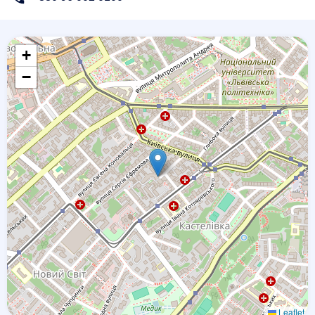
+
−
Leaflet