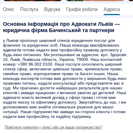
Опис
Послуги
Відгуки
Графік роботи
Адреса
Основна інформація про Адвокати Львів —
юридична фірма Бачинський та партнери
у Львові пропонує широкий спектр юридичних послуг для
фізичних та юридичних осіб. Наша команда кваліфікованих
адвокатів готова надати вам професійну правову допомогу у
будь-яких питаннях. Ми розташовані за адресою: вул. Здоровя,
16, Львів, Львівська область, Україна, 79000. Наш контактний
номер: +380 96 002 0100. Наші послуги охоплюють широкий
спектр сфер, включаючи цивільне право, кримінальне право,
сімейне право, корпоративне право та багато інших. Наша
команда експертів готова вам допомогти у вирішенні будь-яких
правових питань, надати консультації або представляти вас в
суді. Ми прагнемо досягти найкращих результатів для наших
клієнтів і завжди працюємо з великою увагою до деталей. Наші
адвокати мають великий досвід у сфері права і готові вам
надати якісну та ефективну допомогу. Звертайтесь до нас, і ми
допоможемо вам знайти оптимальне рішення для вашої
ситуації. Наше підприємство завжди на стороні клієнта і готове
надати вам професійну та надійну підтримку.
Помітили помилки у описі або це ваше підприємство?