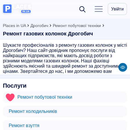
Увійти
Places in UA
Дрогобич
Ремонт побутової техніки
Ремонт газових колонок Дрогобич
Шукаєте професіоналів з ремонту газових колонок у місті
Дрогобич? Наш сайт-довідник пропонує послуги від
найкращих підприємств, які мають досвід роботи з
різними моделями газових колонок. Наші фахівці
здійснюють якісний та швидкий ремонт за доступними
цінами. Звертайтеся до нас, і ми допоможемо вам
вирішити будь-які проблеми з вашою газовою колонкою.
Заходьте на наш сайт, обирайте надійних майстрів та
Послуги
отримуйте якісний сервіс!
Ремонт побутової техніки
Ремонт холодильників
Ремонт взуття