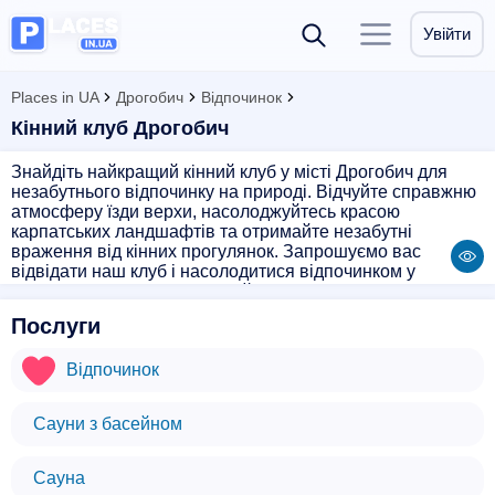
Увійти
Places in UA
Дрогобич
Відпочинок
Кінний клуб Дрогобич
Знайдіть найкращий кінний клуб у місті Дрогобич для
незабутнього відпочинку на природі. Відчуйте справжню
атмосферу їзди верхи, насолоджуйтесь красою
карпатських ландшафтів та отримайте незабутні
враження від кінних прогулянок. Запрошуємо вас
відвідати наш клуб і насолодитися відпочинком у
компанії дружніх та професійних інструкторів.
Послуги
Відпочинок
Сауни з басейном
Сауна